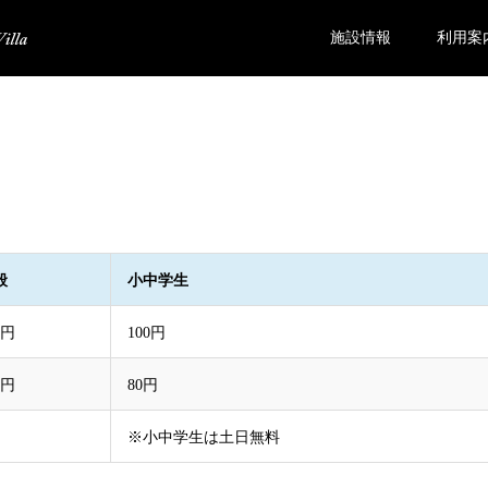
施設情報
利用案
観覧料のご案内
般
小中学生
0円
100円
0円
80円
※小中学生は土日無料