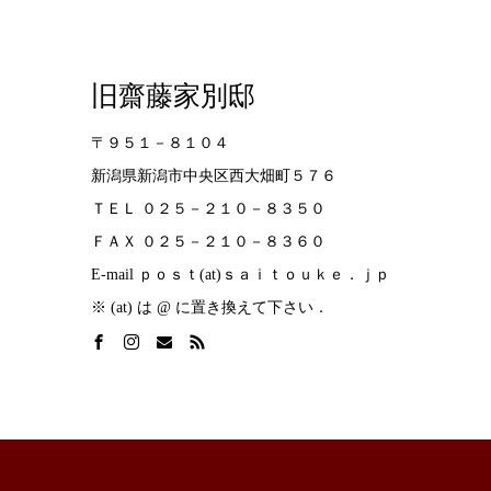
旧齋藤家別邸
〒９５１－８１０４
新潟県新潟市中央区西大畑町５７６
ＴＥＬ ０２５－２１０－８３５０
ＦＡＸ ０２５－２１０－８３６０
E-mail ｐｏｓｔ(at)ｓａｉｔｏｕｋｅ．ｊｐ
※ (at) は @ に置き換えて下さい．