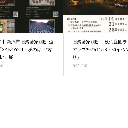
了】新潟市旧齋藤家別邸 企
旧齋藤家別邸 秋の庭園ラ
SANOYOI－咲の宵－“枯
アップ2025(11/28・30イ
栽”」展
り）
.04
2025.10.02