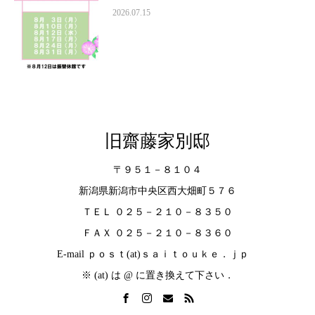
2026.07.15
旧齋藤家別邸
〒９５１－８１０４
新潟県新潟市中央区西大畑町５７６
ＴＥＬ ０２５－２１０－８３５０
ＦＡＸ ０２５－２１０－８３６０
E-mail ｐｏｓｔ(at)ｓａｉｔｏｕｋｅ．ｊｐ
※ (at) は @ に置き換えて下さい．