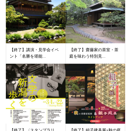
【終了】講演・見学会イベ
【終了】齋藤家の茶室・茶
ント「名勝を堪能...
庭を味わう特別見...
【終了】〈スタンプラリ
【終了】組子建具展×秋の庭