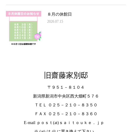
８月の休館日
2026.07.15
旧齋藤家別邸
〒９５１－８１０４
新潟県新潟市中央区西大畑町５７６
ＴＥＬ ０２５－２１０－８３５０
ＦＡＸ ０２５－２１０－８３６０
E-mail ｐｏｓｔ(at)ｓａｉｔｏｕｋｅ．ｊｐ
※ (at) は @ に置き換えて下さい．