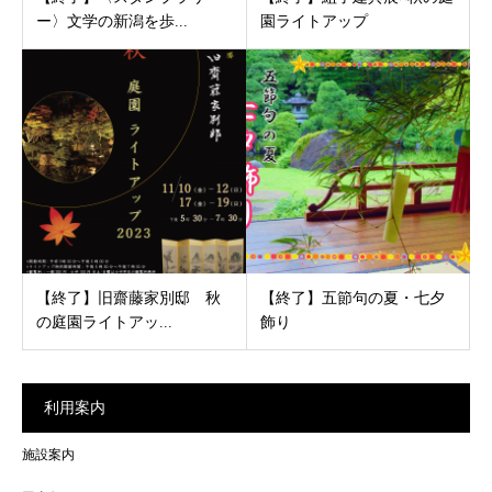
ー〉文学の新潟を歩...
園ライトアップ
【終了】旧齋藤家別邸 秋
【終了】五節句の夏・七夕
の庭園ライトアッ...
飾り
利用案内
施設案内