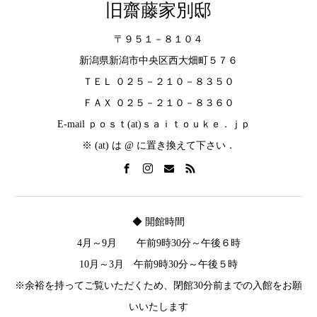
旧齋藤家別邸
〒９５１－８１０４
新潟県新潟市中央区西大畑町５７６
ＴＥＬ ０２５－２１０－８３５０
ＦＡＸ ０２５－２１０－８３６０
E-mail ｐｏｓｔ(at)ｓａｉｔｏｕｋｅ．ｊｐ
※ (at) は @ に置き換えて下さい．
◆ 開館時間
4月～9月 午前9時30分～午後６時
10月～3月 午前9時30分～午後５時
※余裕を持ってご覧いただくため、閉館30分前までの入館をお願
いいたします