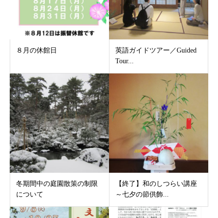
８月の休館日
英語ガイドツアー／Guided
Tour...
冬期間中の庭園散策の制限
【終了】和のしつらい講座
について
～七夕の節供飾...