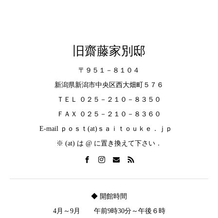
旧齋藤家別邸
〒９５１－８１０４
新潟県新潟市中央区西大畑町５７６
ＴＥＬ ０２５－２１０－８３５０
ＦＡＸ ０２５－２１０－８３６０
E-mail ｐｏｓｔ(at)ｓａｉｔｏｕｋｅ．ｊｐ
※ (at) は @ に置き換えて下さい．
◆ 開館時間
4月～9月 午前9時30分～午後６時