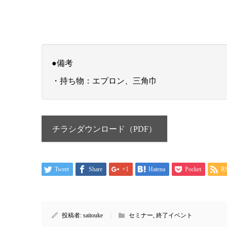
●備考
・持ち物：エプロン、三角巾
チラシダウンロード（PDF）
Tweet
Share
+1
Hatena
Pocket
R
投稿者:
saitouke
セミナー
,
終了イベント