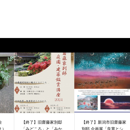
企
【終了】旧齋藤家別邸
【終了】新潟市旧齋藤家
ま）
「みどころ」と「みか
別邸 企画展「良寛とシ