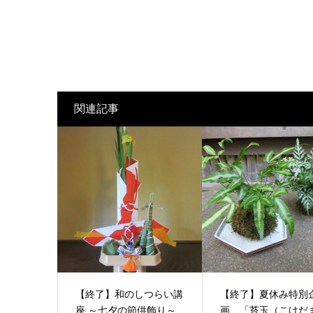
関連記事
【終了】和のしつらい講
【終了】夏休み特別
座 ～七夕の節供飾り～
画 「苔玉（こけだ