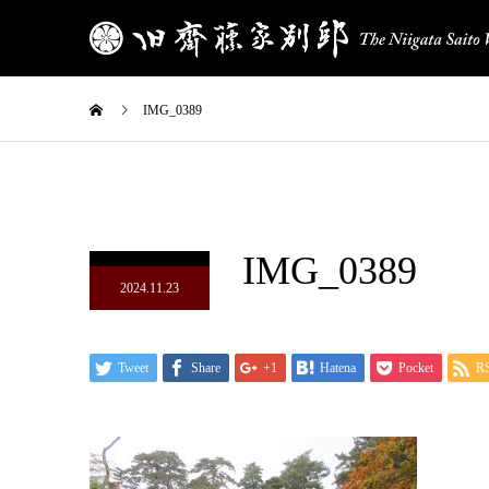
IMG_0389
IMG_0389
2024.11.23
Tweet
Share
+1
Hatena
Pocket
R