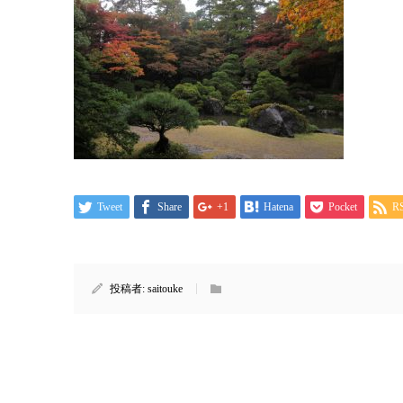
Tweet
Share
+1
Hatena
Pocket
R
投稿者:
saitouke